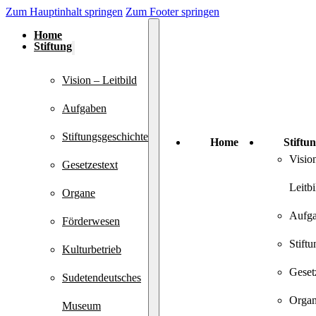
Zum Hauptinhalt springen
Zum Footer springen
Home
Stiftung
Vision – Leitbild
Aufgaben
Stiftungsgeschichte
Home
Stiftu
Visio
Gesetzestext
Leitbi
Organe
Aufg
Förderwesen
Stift
Kulturbetrieb
Geset
Sudetendeutsches
Orga
Museum