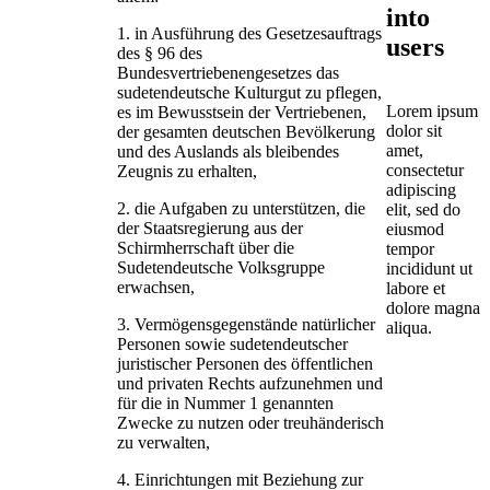
into
1. in Ausführung des Gesetzesauftrags
users
des § 96 des
Bundesvertriebenengesetzes das
sudetendeutsche Kulturgut zu pflegen,
Lorem ipsum
es im Bewusstsein der Vertriebenen,
dolor sit
der gesamten deutschen Bevölkerung
amet,
und des Auslands als bleibendes
consectetur
Zeugnis zu erhalten,
adipiscing
2. die Aufgaben zu unterstützen, die
elit, sed do
der Staatsregierung aus der
eiusmod
Schirmherrschaft über die
tempor
Sudetendeutsche Volksgruppe
incididunt ut
erwachsen,
labore et
dolore magna
3. Vermögensgegenstände natürlicher
aliqua.
Personen sowie sudetendeutscher
juristischer Personen des öffentlichen
und privaten Rechts aufzunehmen und
für die in Nummer 1 genannten
Zwecke zu nutzen oder treuhänderisch
zu verwalten,
4. Einrichtungen mit Beziehung zur